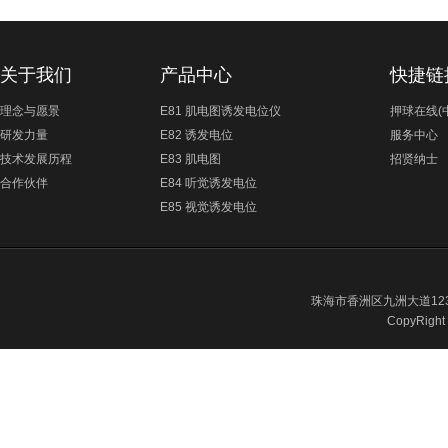
关于我们
产品中心
快捷链
理念与愿景
E81 肌电图诱发电位仪
押球在线(
研发力量
E82 诱发电位
服务中心
技术发展历程
E83 肌电图
招贤纳士
合作伙伴
E84 听觉诱发电位
E85 视觉诱发电位
珠海市香洲区九洲大道12
CopyRight